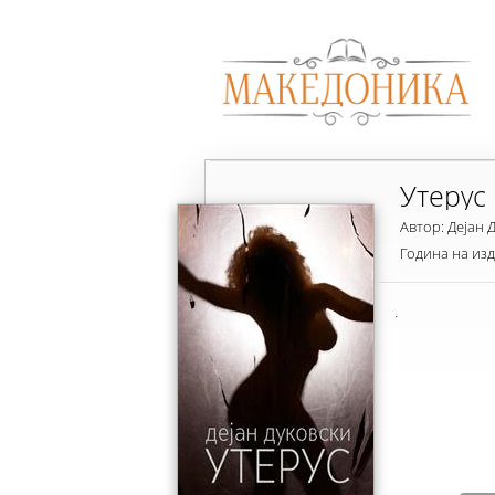
Утерус
Автор: Дејан 
Година на из
.