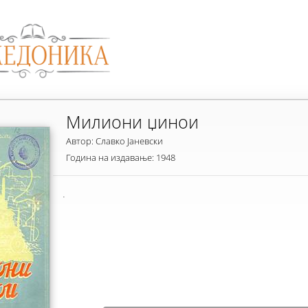
Милиони џинои
Автор: Славко Јаневски
Година на издавање: 1948
.