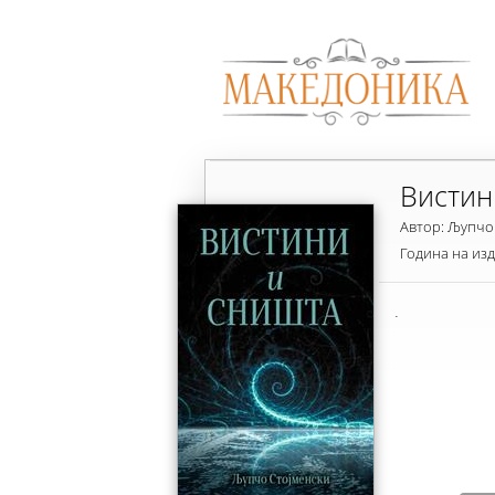
Вистин
Автор: Љупчо
Година на из
.