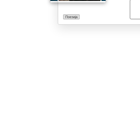
ќе ме остават.
ме инспирира о
љубов, туку и 
Поезија
што е бесплатн
умееме докрај