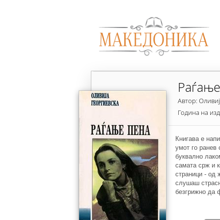
Раѓање
Автор: Оливиј
Година на из
Книгава е напи
умот го ранев 
буквално лаком
самата срж и к
страници - од 
слушаш страсна
безгрижно да 
тогашен живот
како во пенлив
страни, а мене