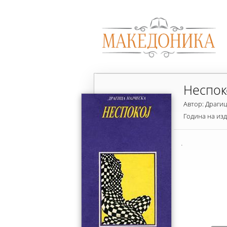
Неспок
Автор: Драгиц
Година на из
.