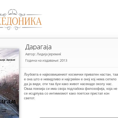
Дарагаја
Автор: Лидија Јеремиќ
Година на издавање: 2013
Љубовта е највозвишениот космички приватен настан, таа
е она што е невидливо и најсреќен е оној кој нема сетило
да ја види, оти таа буи како живот насекаде околу нас.
Оваа поезија си има своја подлабока филозофија, која не
се исцрпува со интимизмот како поетски пристап кон
светот.