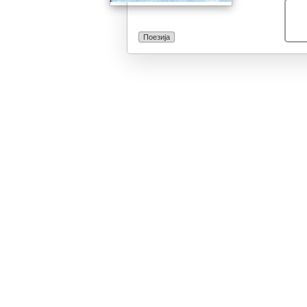
француската по
антологии од 
антологичари 
Поезија
Сегерс, Жан Бр
Помпиду (објав
Франција), ја 
нема да најдам
поради спомен
антологичарот 
оваа негова ан
хоби. И се сл
од најубавите 
државник ја от
љубовта, вкус
зафат. Ете, т
прочитот на п