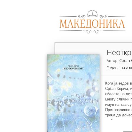
Неоткр
Автор: Срѓан
Година на из
Кога ја зедов 
Срѓан Керим, 
областа на ли
многу слични 
имун на таа су
Претпазливоста
треба да донес
да биде и риго
потврда на ова
примери. Имено