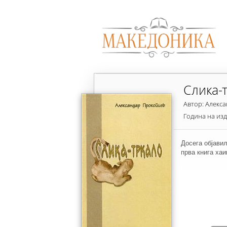
Слика-
Автор: Алекс
Година на из
Досега објавил
прва книга хаи