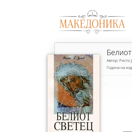
Белиот
Автор: Ристо 
Година на из
.