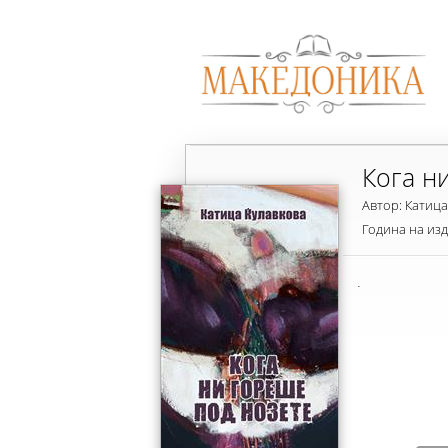
Кога н
Автор: Катица
Година на из
.