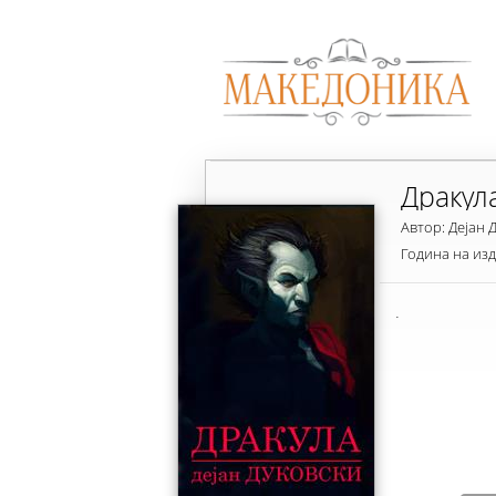
Дракул
Автор: Дејан 
Година на из
.