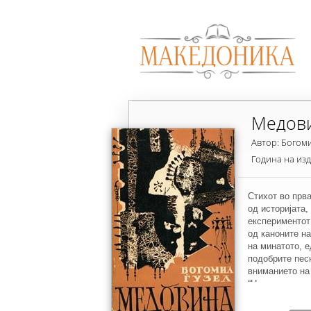
Медов
Автор: Богоми
Година на из
Стихот во прва
од историјата,
експериментот
од каноните н
на минатото, е
подобрите пес
вниманието на
“Наречници, ва
второто и трет
старата година