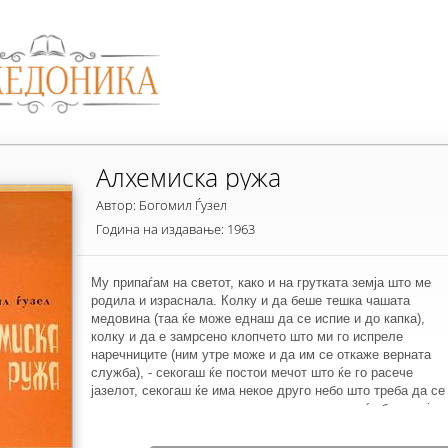
Алхемиска ружа
Автор: Богомил Ѓузел
Година на издавање: 1963
Му припаѓам на светот, како и на грутката земја што ме
родила и израснала. Колку и да беше тешка чашата
медовина (таа ќе може еднаш да се испие и до капка),
колку и да е замрсено клопчето што ми го испреле
наречниците (ним утре може и да им се откаже верната
служба), - секогаш ќе постои мечот што ќе го расече
јазелот, секогаш ќе има некое друго небо што треба да се
исплакне одново со смеа и солзи и секогаш ќе биде тој
ветер што ќе нè израдува ако нè раздува во прав. Свету,
тебе ти ја заветува својата љубов и овие редови поетот.