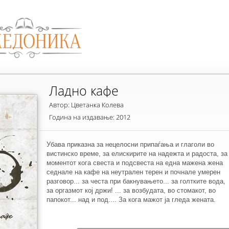
Ладно кафе
Автор: Цветанка Колева
Година на издавање: 2012
Убава приказна за нецелосни припаѓања и глаголи во
вистинско време, за елискирите на надежта и радоста, за
моментот кога свеста и подсвеста на една мажена жена
седнале на кафе на неутрален терен и почнале умерен
разговор... за честа при бакнувањето... за голтките вода,
за оргазмот кој држи! ... за возбудата, во стомакот, во
папокот... над и под.... За кога мажот ја гледа жената.