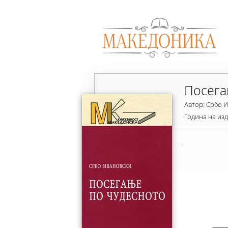
Посега
Автор: Србо 
Година на из
.