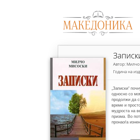
Записк
Автор: Милчо
Година на из
„Записки“ почн
односно со мо
продолжи да с
време и просто
мудроста на в
призма. Во пот
пронаоѓа изне
низи на поими
Една од нив е 
има моќ да оди