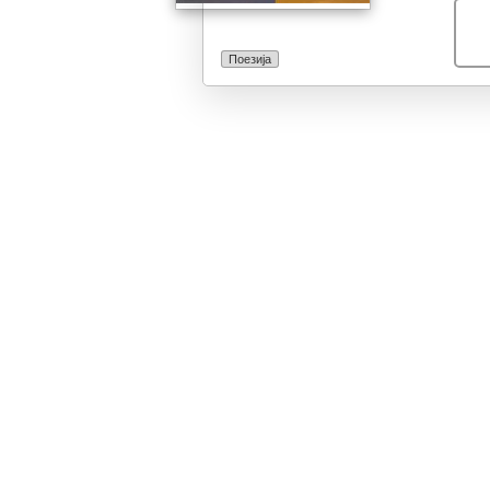
баналните, таа
не и да биде л
Поезија