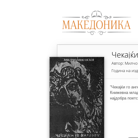
Чекајќи
Автор: Милчо
Година на из
“Чекајќи го ан
Книжевна млад
најдобра поетс