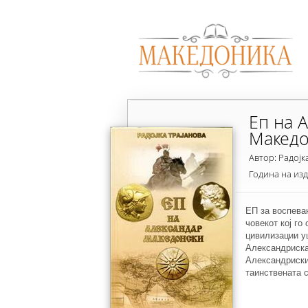
Еп на 
Македо
Автор: Радојк
Година на из
ЕП за воспева
човекот кој го
цивилизации уш
Александриска
Александрискит
таинствената 