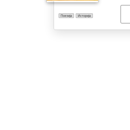
Поезија
Историја