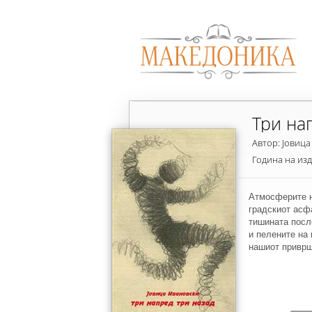
Три на
Автор: Јовиц
Година на из
Атмосферите н
градскиот асф
тишината после
и пелените на 
нашиот приврш