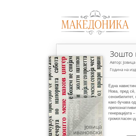
Зошто 
Автор: Јовиц
Година на из
Една навистина
Нова, пред сè,
сензибилитет, 
како бучава о
препознатливи
генерацијата –
громогласен џ
зашеметуваат 
составни елем