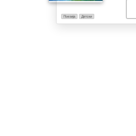
книга за буде
имагинацијата
Таа ги повикув
Поезија
Детски
и да го слушна
искрено, чисто