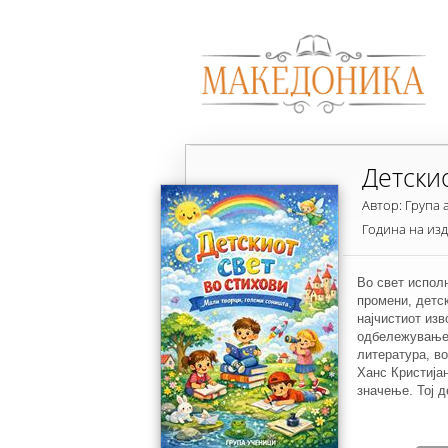
Детски
Автор: Група 
Година на из
Во свет исполн
промени, детс
најчистиот изв
одбележувањет
литература, во
Ханс Кристија
значење. Тој д
дека детето и 
гради иднината
стихови“ не е 