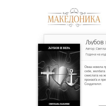
Љубов 
Автор: Светл
Година на из
Оваа новела п
себе, желбата
смислата на жи
пронаоѓа и пр
Создателот.