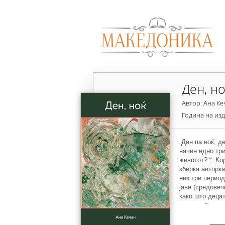
Ден, но
Автор: Ана К
Година на из
„Ден па ноќ, д
начин едно тр
животот? “. Ко
збирка авторка
низ три период
јаве (средовеч
како што децат
сетила, без оп
исто како што 
светот. Соништ