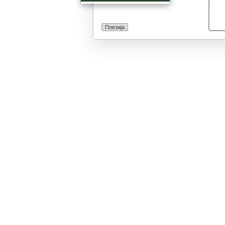
ониричната стр
доживувањата 
овозможува ув
Поезија
чини долг е па
од животот. Ов
цикличната при
збирка Самрак,
задржува прима