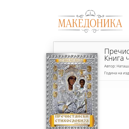
Пречис
Книга 
Автор: Наташ
Година на из