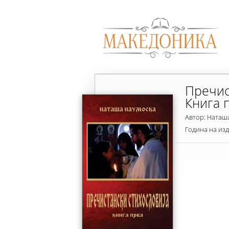
Пречис
Книга 
Автор: Наташ
Година на из