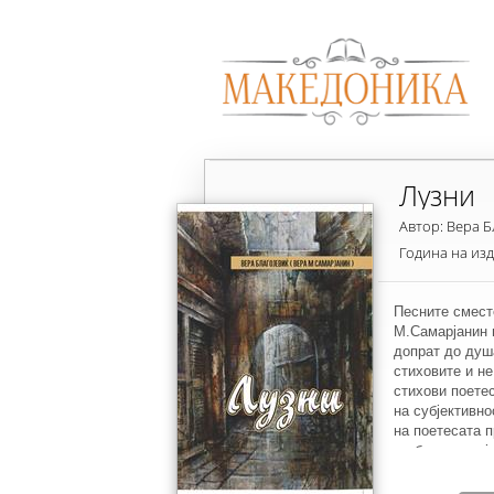
Лузни
Автор: Вера Б
Година на из
Песните сместе
М.Самарјанин 
допрат до душа
стиховите и не
стихови поетес
на субјективно
на поетесата п
љубов и магија
стихови таа ни
проткаени.,не