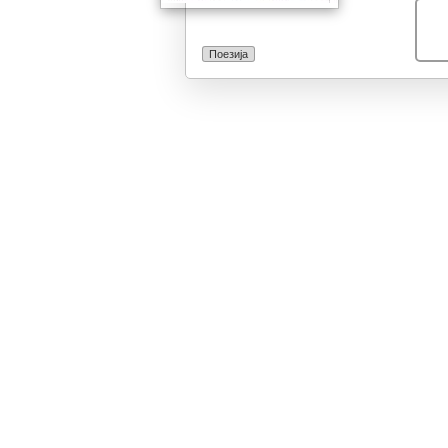
голем одраз н
огниште и татк
Поезија