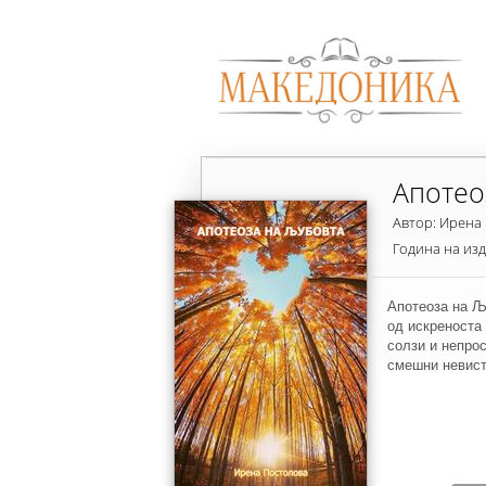
Апотео
Автор: Ирена
Година на из
Апотеоза на Љ
од искреноста
солзи и непрос
смешни невист