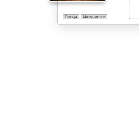
Поезија
Млади автори