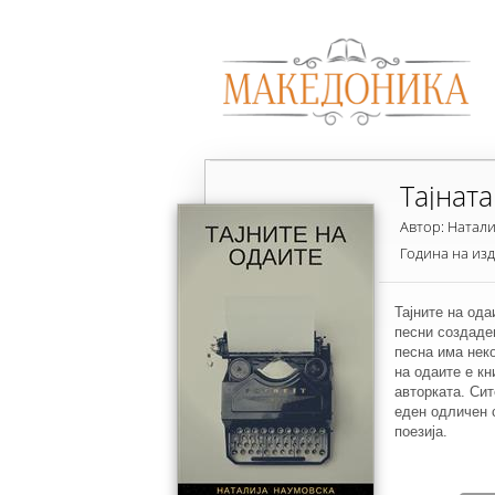
Тајната
Автор: Натали
Година на из
Тајните на ода
песни создаде
песна има неко
на одаите е кн
авторката. Сит
еден одличен 
поезија.