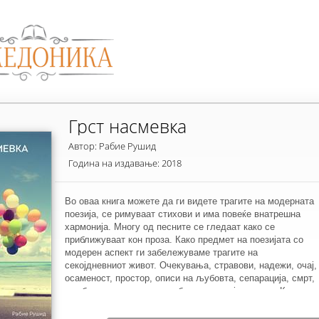
Грст насмевка
Автор: Рабие Рушид
Година на издавање: 2018
Во оваа книга можете да ги видете трагите на модерната
поезија, се римуваат стихови и има повеќе внатрешна
хармонија. Многу од песните се гледаат како се
приближуваат кон проза. Како предмет на поезијата со
модерен аспект ги забележуваме трагите на
секојдневниот живот. Очекувања, стравови, надежи, очај,
осаменост, простор, описи на љубовта, сепарација, смрт,
желба да се постигне, љубовта кон мајката, итн. Книгата
кај читателите ќе разбуди нови мисли и идеи за животот.
Почнувајки од места на историски настани и настаните во