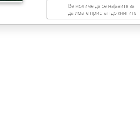
живее со мислата испратена во далечините на
Ве молиме да се најавите за
хоризонтот... Да ја допре сродната душа, која читајќи ги
да имате пристап до книгите
стиховите, ја допира магијата на пишаниот стих....