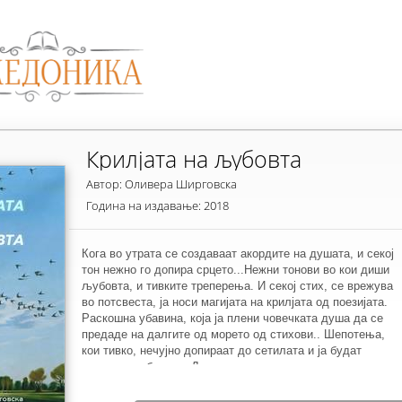
Крилјата на љубовта
Автор: Оливера Ширговска
Година на издавање: 2018
Кога во утрата се создаваат акордите на душата, и секој
тон нежно го допира срцето...Нежни тонови во кои диши
љубовта, и тивките треперења. И секој стих, се врежува
во потсвеста, ја носи магијата на крилјата од поезијата.
Раскошна убавина, која ја плени човечката душа да се
предаде на далгите од морето од стихови.. Шепотења,
кои тивко, нечујно допираат до сетилата и ја будат
заспаната убавина..Да се создава, да се пишува со
трепетни воздишки, со занесот, и восхитот.. Да се исплет
еден љубовен венец на раскошот во срцата.. И да се