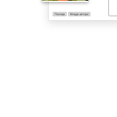
поексплицитен 
нас. Со тоа се
ветерот“.
Поезија
Млади автори