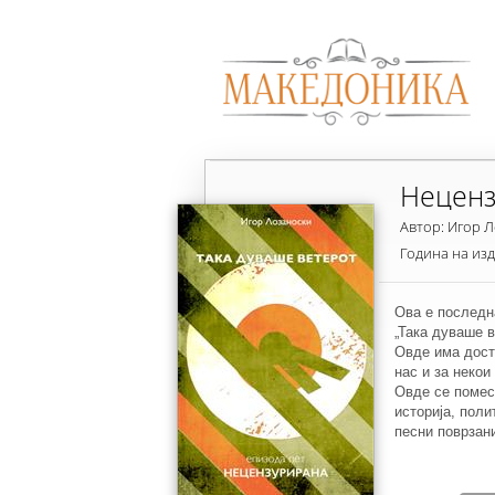
Неценз
Автор: Игор 
Година на из
Oва е последна
„Така дуваше в
Овде има дост
нас и за некои
Oвде се помес
историја, поли
песни поврзани
песни има огро
требало да при
Црната Жена, 