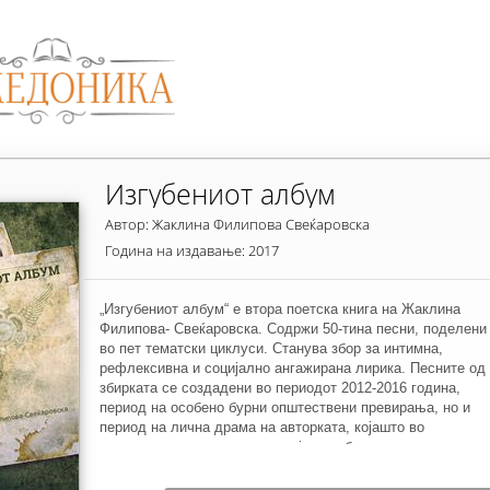
Изгубениот албум
Автор: Жаклина Филипова Свеќаровска
Година на издавање: 2017
„Изгубениот албум“ е втора поетска книга на Жаклина
Филипова- Свеќаровска. Содржи 50-тина песни, поделени
во пет тематски циклуси. Станува збор за интимна,
рефлексивна и социјално ангажирана лирика. Песните од
збирката се создадени во периодот 2012-2016 година,
период на особено бурни општествени превирања, но и
период на лична драма на авторката, којашто во
споменатиот период има извојувано битка за сопствениот
живот, по тешка повреда на вратниот ‘рбет. Сите тие
моменти и мотиви се проткајуваат низ збирката насловен