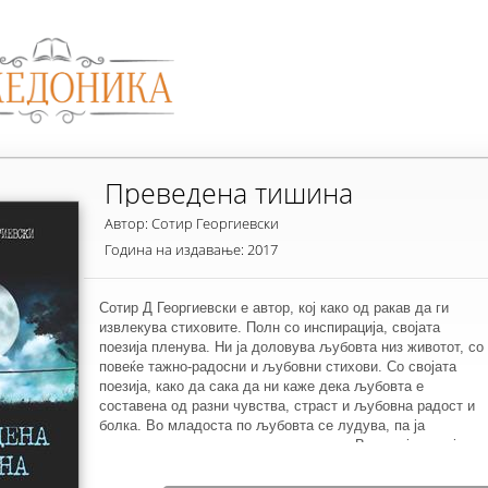
Преведена тишина
Автор: Сотир Георгиевски
Година на издавање: 2017
Сотир Д Георгиевски е автор, кој како од ракав да ги
извлекува стиховите. Полн со инспирација, својата
поезија пленува. Ни ја доловува љубовта низ животот, со
повеќе тажно-радосни и љубовни стихови. Со својата
поезија, како да сака да ни каже дека љубовта е
составена од разни чувства, страст и љубовна радост и
болка. Во младоста по љубовта се лудува, па ја
остварува, а останува и неостварена. Во секој случај,
секоја средба, оставила некаква трага. И нека е тоа трага
од болка, темнина и тишина, тоа го крунисува со убави