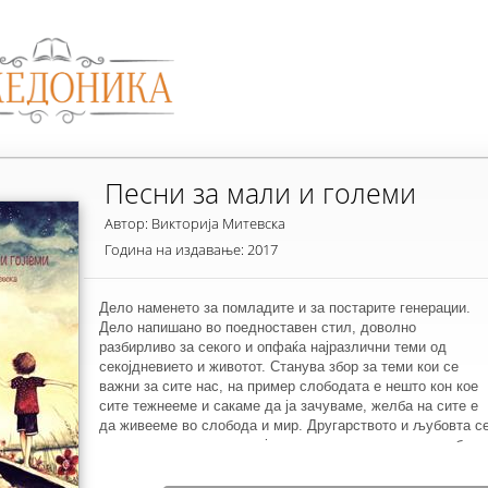
Песни за мали и големи
Автор: Викторија Митевска
Година на издавање: 2017
Дело наменето за помладите и за постарите генерации.
Дело напишано во поедноставен стил, доволно
разбирливо за секого и опфаќа најразлични теми од
секојдневието и животот. Станува збор за теми кои се
важни за сите нас, на пример слободата е нешто кон кое
сите тежнееме и сакаме да ја зачуваме, желба на сите е
да живееме во слобода и мир. Другарството и љубовта с
присутни во нашето секојдневие, ги чувствуваме длабоко
во нас, ги доживуваме заедно со некој близок, ги
возвишуваме. Oва дело испраќа една моќна порака за то