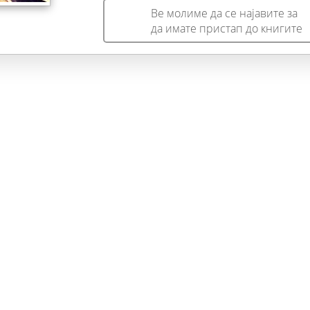
колку многу треба да се сакаме и да се почитуваме
Ве молиме да се најавите за
бидејќи само на тој начин ќе има среќни и исполнети луѓе
да имате пристап до книгите
Само тогаш светот ќе биде подобро место за живеење,
место на сплотени и задоволни луѓе. Токму преку песна
најдобро може да се пренесе нешто толку возвишено и
свето, преку зборовите најдобро може да се искаже секој
мисла, желба, идеја. Зборот го кажува она што го кажува
и разумот, но и срцето. Затоа оној кој твори, пишува,
создава и чита е исполнет. Тој е богат човек.