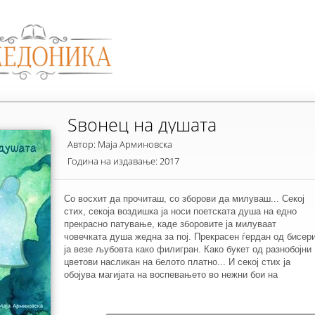
Sвонец на душата
Автор: Маја Арминовска
Година на издавање: 2017
Со восхит да прочиташ, со зборови да милуваш... Секој
стих, секоја воздишка ја носи поетската душа на едно
прекрасно патување, каде зборовите ја милуваат
човечката душа жедна за пој. Прекрасен ѓердан од бисер
ја везе љубовта како филигран. Како букет од разнобојни
цветови насликан на белото платно... И секој стих ја
обојува магијата на воспевањето во нежни бои на
виножитото, што младата авторка го слика со душата.