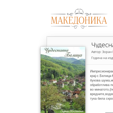
Чудесн
Автор: Зоран 
Година на из
Импресиониран
крај-с.Белица-
букова шума,им
обработлива п
во минатото,(п
вредните,воде
тука била скро
влачарницата 
вода и на сопс
хидроцентрала