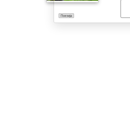
акција 2010 го
*Повеќенаменс
распаднатиот 
Поезија
активности се 
традиционални
од минатото,с
посвелта иднин