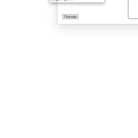
совршенството
молитва за спо
потоа да ја во
Поезија
спореди со ид
љуби и перото 
свој единствен
ја наполни душ
да го оживее ж