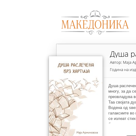
Душа р
Автор: Маја 
Година на из
Душа раслечена
многу, за да с
преовладува в
Таа својата ду
Водена од ѕвез
галаксиите во 
се излеат стих
битисување, з
животот, таа т
Низ стиховите