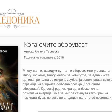
Кога очите зборуваат
Автор: Ангела Тасевска
Година на издавање: 2016
Многу силни, навидум суптилни зборови, многу соништа,
многу копнежи, многу желби за нови утра, за една чиста
иднина преполна со искрена љубов, ја исполнуваат секој
страница на збирката љубовна поезија „Кога очите
зборуваат“. Од секој ред извира една бесконечна
позитивна енергија, која за миг се стишува како бран на
помината бура, но веќе во следниот налет е сè посилна и
посилна.