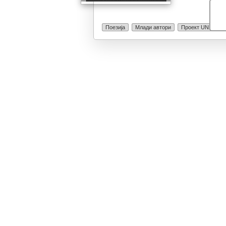
kazanan elbet g
Поезија
Млади автори
Проект UNESCO