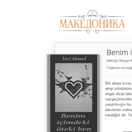
Benim i
Автор: Инџи 
Година на из
Biri ateşe kızar,
ateşi söndürürs
engel olsan bile
vazgeçilmezlikt
yaratılmıştır b
alevlenen volka
istediğini de. Ya
kitabı ve içinde
kitap bir yaşanı
sonucunda orta