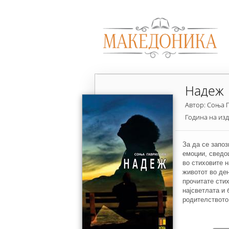
Надеж
Автор: Соња 
Година на из
За да се запоз
емоции, сведо
во стиховите н
животот во ден
прочитате стих
најсветлата и 
родителството
децата, нашето
заслужуваат на
век загаденат