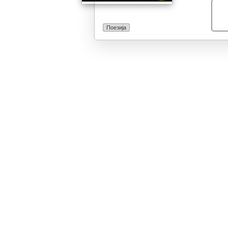
светско ниво, 
најмилите - де
болести и болк
Поезија
посветеност, м
родители на ов
со кои заеднич
поколение, се 
додека постои 
надежта дека д
нераскинливат