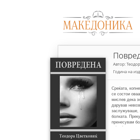
Повре
Автор: Теодо
Година на из
Среќата, копне
се состои оваа
мислев дека зн
дарував невозв
заслужуваше, 
болката. Преку
пренесувам бол
кој најмногу г
како со гума о
молиш за љубов