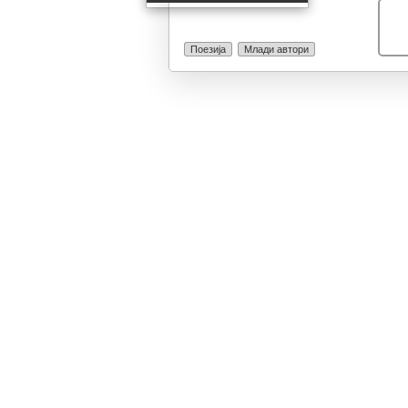
секого, од него
жарот на љубов
поради него та
Поезија
Млади автори
внимателно, љ