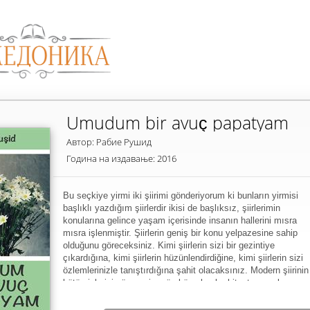
Umudum bir avuç papatyam
Автор: Рабие Рушид
Година на издавање: 2016
Bu seçkiye yirmi iki şiirimi gönderiyorum ki bunların yirmisi
başlıklı yazdığım şiirlerdir ikisi de başlıksız, şiirlerimin
konularına gelince yaşam içerisinde insanın hallerini mısra
mısra işlenmiştir. Şiirlerin geniş bir konu yelpazesine sahip
olduğunu göreceksiniz. Kimi şiirlerin sizi bir gezintiye
çıkardığına, kimi şiirlerin hüzünlendirdiğine, kimi şiirlerin sizi
özlemlerinizle tanıştırdığına şahit olacaksınız. Modern şiirinin
bütün izlerini görmemiz mümkün olan bu kitapta yer alan
şiirler, hece sonu ölçüsü ve kafiyeden uzak, daha çok iç
ahenkle uyumun yakalandığı örneklere sahiptir. Şiirlerin