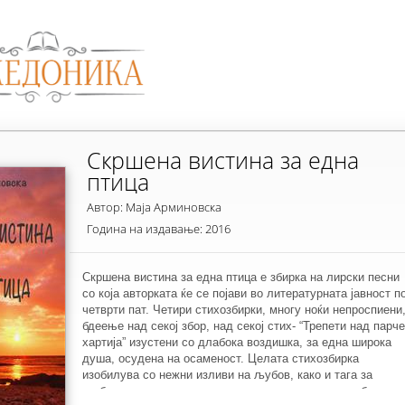
Скршена вистина за една
птица
Автор: Маја Арминовска
Година на издавање: 2016
Скршена вистина за една птица е збирка на лирски песни
со која авторката ќе се појави во литературната јавност п
четврти пат. Четири стихозбирки, многу ноќи непроспиени
бдеење над секој збор, над секој стих- “Трепети над парче
хартија” изустени со длабока воздишка, за една широка
душа, осудена на осаменост. Целата стихозбирка
изобилува со нежни изливи на љубов, како и тага за
љубовта недоречна, за минусот во срцето, за желбите