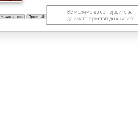
што ги сонува друга.
Ве молиме да се најавите за
Млади автори
Проект UNESCO
да имате пристап до книгите