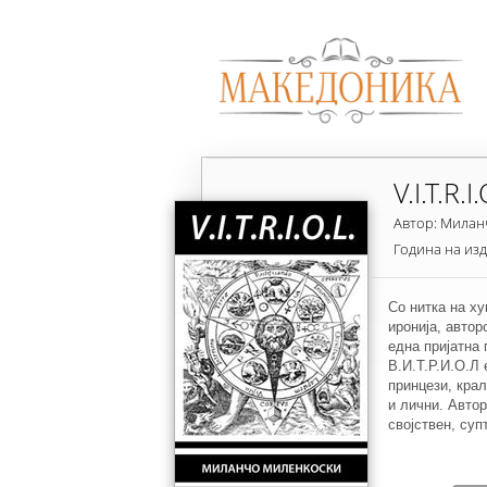
V.I.T.R.I
Автор: Милан
Година на из
Со нитка на ху
иронија, автор
една пријатна 
В.И.Т.Р.И.О.Л 
принцези, крал
и лични. Автор
својствен, суп
маните на женс
женската душа,
нивната убавин