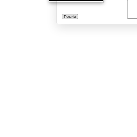
смрт, рај и пе
го изразува ра
знам кој пат“ и
Поезија
оптимист и ја 
во посветла и
дирктно во очи
малерозното м
што ќе кочи“. 
bright side of 