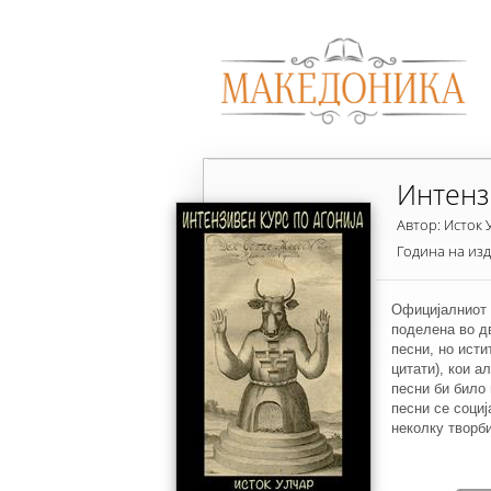
Интенз
Автор: Исток 
Година на из
Официјалниот 
поделена во д
песни, но ист
цитати), кои а
песни би било 
песни се социј
неколку творб
петнаесет пес
лирика. При кр
поема од пет 