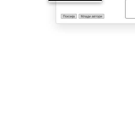
стихозбирка е 
циклус, кој се
сместени три 
Поезија
Млади автори
мистификација
поради грешка 