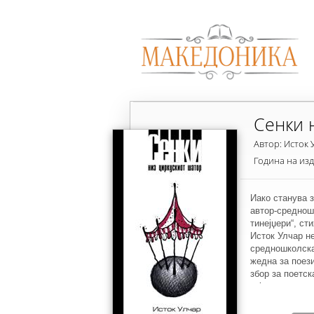
Сенки 
Автор: Исток 
Година на из
Иако станува з
автор-средношк
тинејџери“, ст
Исток Улчар не
средношколскат
жедна за поези
збор за поетск
кој се проникн
младешкиот пр
шатор” на Ист