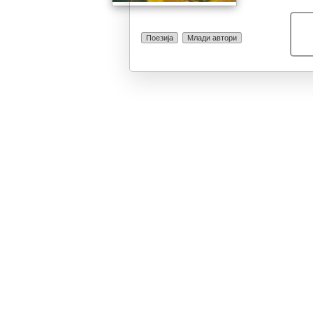
со одредени лу
збор. Знаев де
беше важно. О
Поезија
Млади автори
напишани на с
да помине или
некоја ужасна
песните. Еден 
ужасни, некои 
тотално непотр
Крунисувањето
на еден одамна