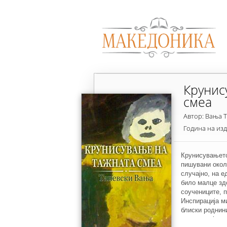
Крунис
смеа
Автор: Вања 
Година на из
Крунисувањето
пишувани окол
случајно, на е
било малце зд
соучениците, 
Инспирација м
блиски роднини
инспирацијата 