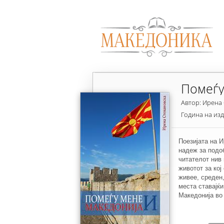
Помеѓу
Автор: Ирена
Година на из
Поезијата на 
надеж за подоб
читателот нив 
животот за кој
живее, среден,
места ставајќи
Македонија во
создава свет в
среќата за спо
отфрлање на се