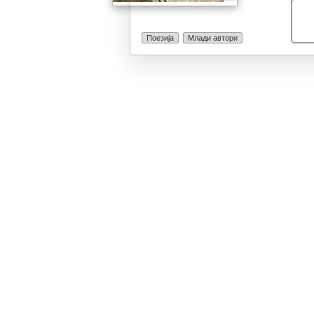
секое попатно 
простување да
љубовта, вредн
Поезија
Млади автори
проценителите
поетите.