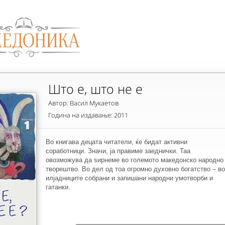
Што е, што не е
Автор: Васил Мукаетов
Година на издавање: 2011
Во книгава децата читатели, ќе бидат активни
соработници. Значи, ја правиме заеднички. Таа
овозможува да ѕирнеме во големото македонско народно
творештво. Во дел од тоа огромно духовно богатство – во
илјадниците собрани и запишани народни умотворби и
гатанки.