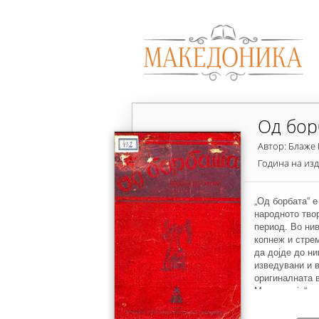
Од бор
Автор: Блаже
Година на из
„Од борбата“ е
народното тво
период. Во ни
копнеж и стре
да дојде до ни
изведувани и в
оригиналната 
Македонија“, 